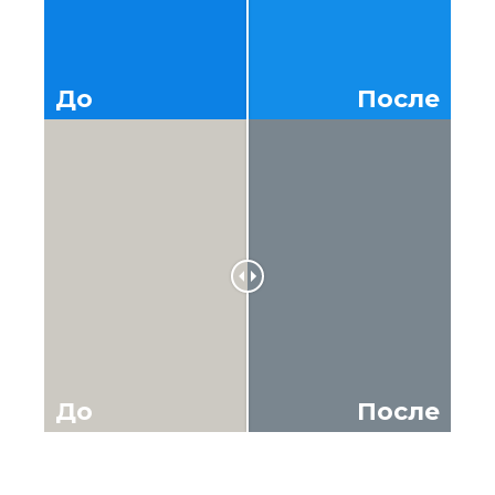
До
После
До
После