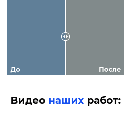
До
После
Видео
наших
работ: