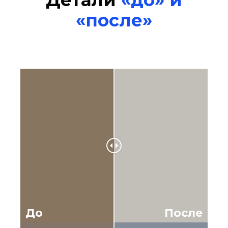
Детали
«до» и
«после»
До
После