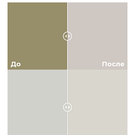
До
После