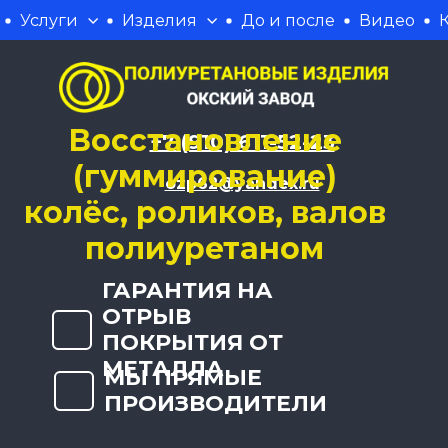
Услуги
Изделия
До и после
Видео
Восстановление
+7 (910) 611-52-23
(гуммирование)
ozp62@yandex.ru
колёс, роликов, валов
полиуретаном
ГАРАНТИЯ НА
ОТРЫВ
ПОКРЫТИЯ ОТ
МЕТАЛЛА
МЫ ПРЯМЫЕ
ПРОИЗВОДИТЕЛИ