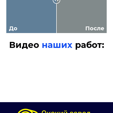
До
После
Видео
наших
работ: