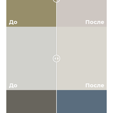
До
После
До
После