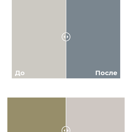
До
После