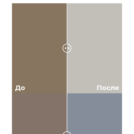
До
После