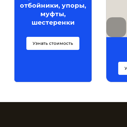
отбойники, упоры,
муфты,
шестеренки
Узнать стоимость
У