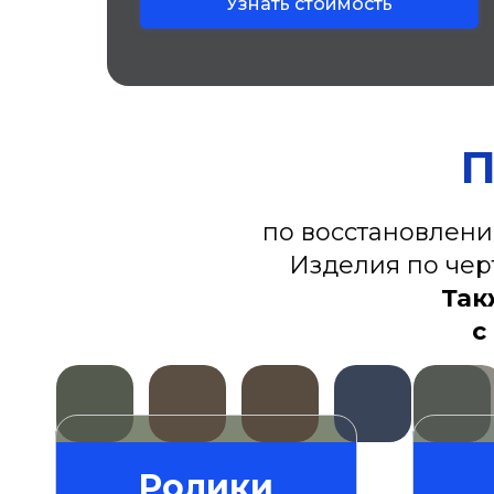
Узнать стоимость
П
по восстановлению
Изделия по чер
Так
с
Ролики