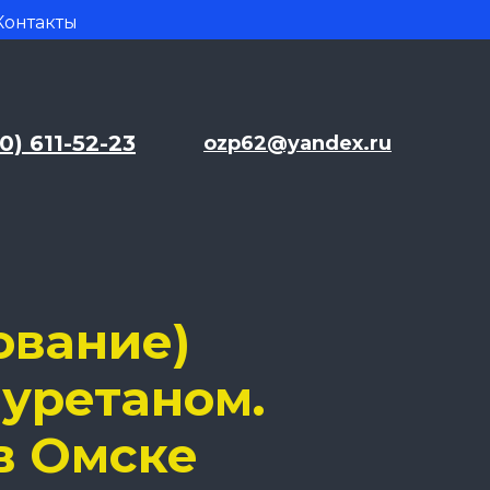
Контакты
10) 611-52-23
ozp62@yandex.ru
ование)
иуретаном.
в Омске