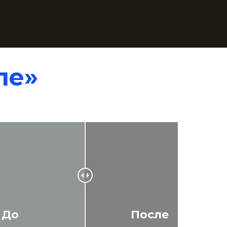
ле»
До
После