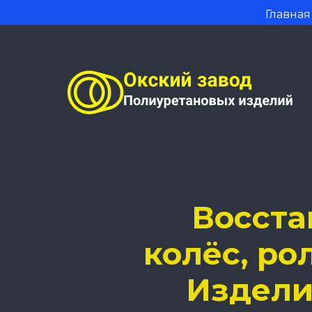
Главная
Восста
колёс, ро
Издели