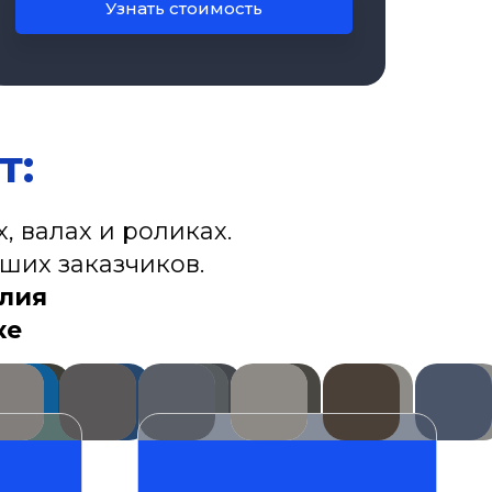
Узнать стоимость
т:
, валах и роликах.
ших заказчиков.
елия
ке