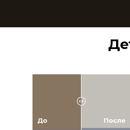
Де
До
После