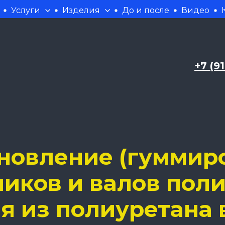
Услуги
Изделия
До и после
Видео
+7 (9
новление (гуммир
ликов и валов пол
я из полиуретана 