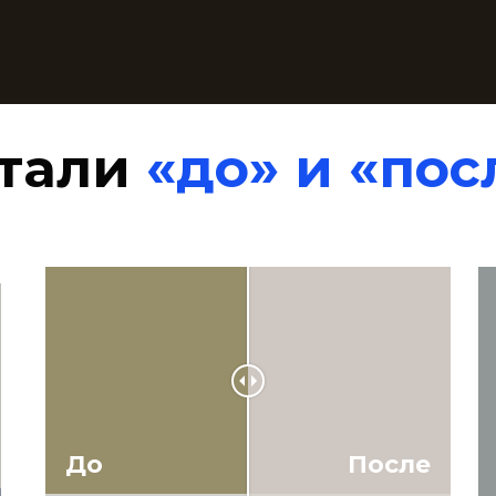
тали
«до» и «пос
До
После