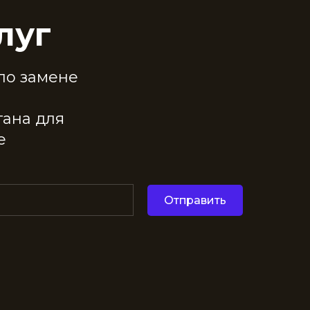
луг
по замене
.
тана для
е
Отправить
у