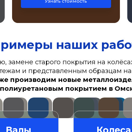
Узнать стоимость
римеры наших рабо
, замене старого покрытия на колёсах
тежам и представленным образцам на
же производим новые металлоизд
 полиуретановым покрытием в Омс
Валы
Колеса