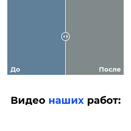
До
После
Видео
наших
работ: