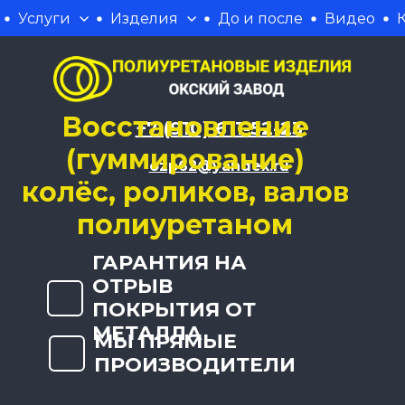
Услуги
Изделия
До и после
Видео
Восстановление
+7 (910) 611-52-23
(гуммирование)
ozp62@yandex.ru
колёс, роликов, валов
полиуретаном
ГАРАНТИЯ НА
ОТРЫВ
ПОКРЫТИЯ ОТ
МЕТАЛЛА
МЫ ПРЯМЫЕ
ПРОИЗВОДИТЕЛИ