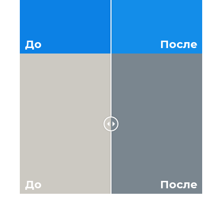
До
После
До
После