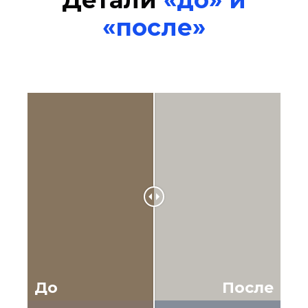
Детали
«до» и
«после»
До
После