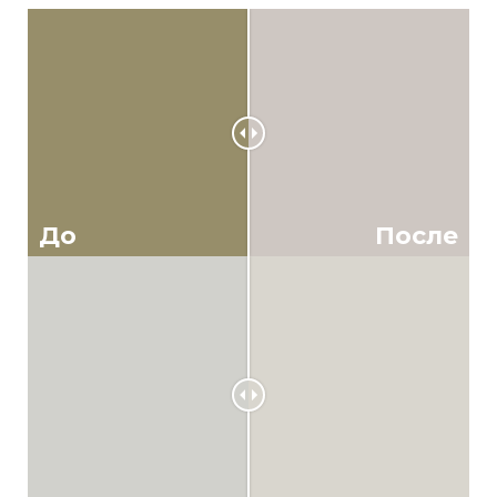
До
После