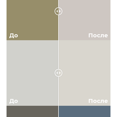
До
После
До
После