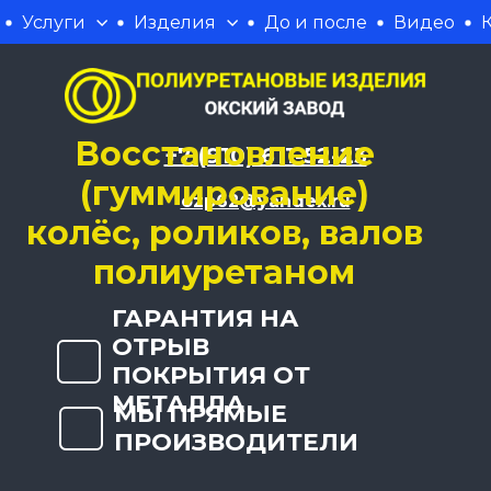
Услуги
Изделия
До и после
Видео
Восстановление
+7 (910) 611-52-23
(гуммирование)
ozp62@yandex.ru
колёс, роликов, валов
полиуретаном
ГАРАНТИЯ НА
ОТРЫВ
ПОКРЫТИЯ ОТ
МЕТАЛЛА
МЫ ПРЯМЫЕ
ПРОИЗВОДИТЕЛИ