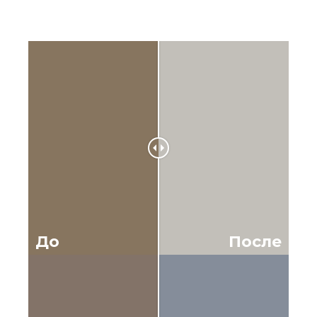
До
После