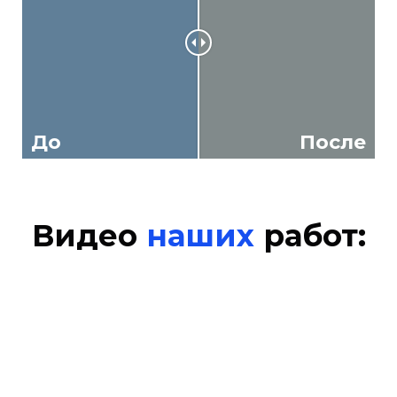
До
После
Видео
наших
работ: