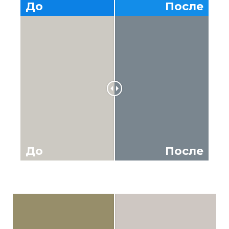
До
После
До
После