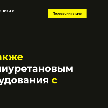
хники и
Перезвоните мне
также
олиуретановым
рудования
с