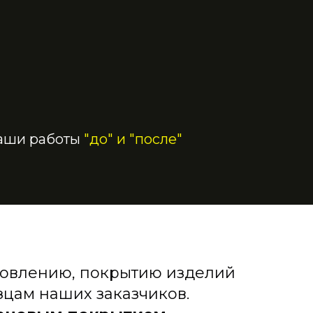
наши работы
"до" и "после"
новлению, покрытию изделий
зцам наших заказчиков.