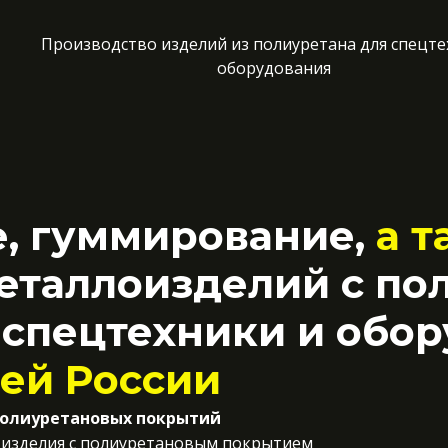
Производство изделий из полиуретана для спецте
оборудования
, гуммирование,
а 
еталлоизделий с п
 спецтехники и обо
сей России
полиуретановых покрытий
 изделия с полиуретановым покрытием