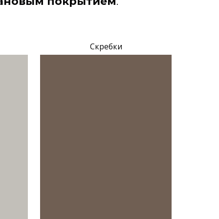
тановым покрытием
.
Скребки